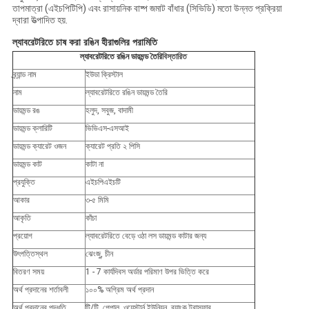
তাপমাত্রা (এইচপিটিপি) এবং রাসায়নিক বাষ্প জমাট বাঁধার (সিভিডি) মতো উন্নত প্রক্রিয়া
দ্বারা উত্পাদিত হয়.
ল্যাবরেটরিতে চাষ করা রঙিন হীরাগুলির পরামিতি
ল্যাবরেটরিতে রঙিন ডায়মন্ড তৈরি
বিস্তারিত
ব্র্যান্ড নাম
ইউডা ক্রিস্টাল
নাম
ল্যাবরেটরিতে রঙিন ডায়মন্ড তৈরি
ডায়মন্ড রঙ
হলুদ, সবুজ, বাদামী
ডায়মন্ড ক্লারিটি
ভিভিএস-এসআই
ডায়মন্ড ক্যারেট ওজন
ক্যারেট প্রতি ২ পিসি
ডায়মন্ড কাট
কাটা না
প্রযুক্তি
এইচপিএইচটি
আকার
৩-৫ মিমি
আকৃতি
কাঁচা
প্রয়োগ
ল্যাবরেটরিতে বেড়ে ওঠা লস ডায়মন্ড কাটার জন্য
উৎপত্তিস্থল
ঝেংজু, চীন
বিতরণ সময়
1 - 7 কার্যদিবস অর্ডার পরিমাণ উপর ভিত্তি করে
অর্থ প্রদানের শর্তাবলী
১০০% অগ্রিম অর্থ প্রদান
অর্থ প্রদানের পদ্ধতি
টি/টি, পেপাল, ওয়েস্টার্ন ইউনিয়ন, ব্যাংক ট্রান্সফার