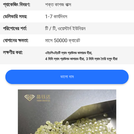
প্যাকেজিং বিবরণ:
শক্ত কাগজ বাক্স
নিয়ন্ত্রণ
ডেলিভারি সময়:
1-7 কার্যদিবস
যোগাযোগ
পরিশোধের শর্ত:
টি / টি, ওয়েস্টার্ন ইউনিয়ন
করুন
যোগানের ক্ষমতা:
মাসে 50000 ক্যারেট
লক্ষণীয় করা:
,
এইচপিএইচটি ল্যাব গ্রাউনড কালারড হীরা
খবর
,
4 মিমি ল্যাব গ্রাউনড কালারড হীরা
3 মিমি ল্যাব তৈরি হলুদ হীরা
মামলা
ভালো দাম
সাইট
ম্যাপ
PRIVACY