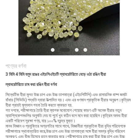
POLICY
পণ্যের বর্ণনা
3 মিমি 4 মিমি হলুদ রঙের এইচপিএইচটি ল্যাবরেটরিতে বেড়ে ওঠা রঙিন হীরা
ল্যাবরেটরিতে চাষ করা রঙিন হীরা
বর্ণনা
সিন্থেটিক হীরা মূলত উচ্চ চাপ এবং উচ্চ তাপমাত্রা (এইচপিটিপি) এবং রাসায়নিক বাষ্প জমাট
বাঁধার (সিভিডি) পদ্ধতি দ্বারা উত্পাদিত হয়। এবং এর গুণমান প্রাকৃতিক হীরার অনুরূপ।কৃত্রিম
হীরা প্রায়ই মূল্যবান গহনা তৈরি করতে ব্যবহৃত হয়.
গত দশকে, পরীক্ষাগারে তৈরি হীরা ব্যাপক মনোযোগ পেয়েছে কারণ এটি অনেক হীরার নতুন
অ্যাপ্লিকেশনগুলির অনুমতি দেয় যা পূর্বে খুব কঠিন বলে মনে করা হয়েছিল।কৃত্রিম অশুভ হীরা
একটি পরিবেশ সুরক্ষা পণ্য, যার ১০০% দ্বন্দ্ব মুক্ত।
মানব বিজ্ঞান ও প্রযুক্তির অগ্রগতির সাথে সাথে, বিজ্ঞানীরা প্রাকৃতিক হীরা বৃদ্ধি পরিবেশকে
পরীক্ষাগারে স্থানান্তরিত করে,উচ্চ চাপ এবং উচ্চ তাপমাত্রা সঙ্গে হীরা সমগ্র বৃদ্ধি পরিবেশ
অনুকরণ, এবং বীজ হিসেবে রত্ন ব্যবহার করে।পরীক্ষাগারে চাষ করা হীরা উচ্চ চাপ এবং উচ্চ