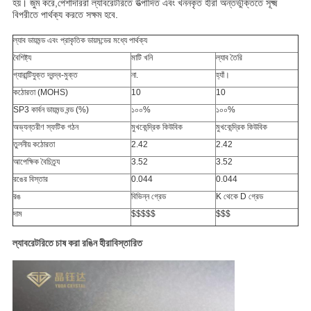
হয়। জুম করে,পেশাদাররা ল্যাবরেটরিতে উত্পাদিত এবং খননকৃত হীরা অন্তর্ভুক্তিতে সূক্ষ্ম
বিপরীতে পার্থক্য করতে সক্ষম হবে.
ল্যাব ডায়মন্ড এবং প্রাকৃতিক ডায়মন্ডের মধ্যে পার্থক্য
বৈশিষ্ট্য
মাটি খনি
ল্যাব তৈরি
গ্যারান্টিযুক্ত দ্বন্দ্ব-মুক্ত
না.
হ্যাঁ।
কঠোরতা (MOHS)
10
10
SP3 কার্বন ডায়মন্ড বন্ড (%)
১০০%
১০০%
অভ্যন্তরীণ স্ফটিক গঠন
মুখকেন্দ্রিক কিউবিক
মুখকেন্দ্রিক কিউবিক
তুলনীয় কঠোরতা
2.42
2.42
আপেক্ষিক বৈচিত্র্য
3.52
3.52
রঙের বিস্তার
0.044
0.044
রঙ
বিভিন্ন গ্রেড
K থেকে D গ্রেড
দাম
$$$$$
$$$
ল্যাবরেটরিতে চাষ করা রঙিন হীরা
বিস্তারিত