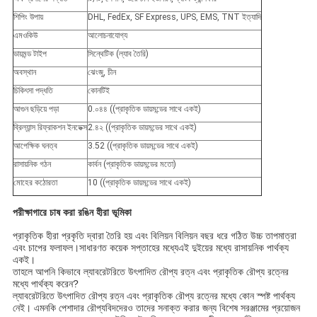
শিপিং উপায়
DHL, FedEx, SF Express, UPS, EMS, TNT ইত্যাদি
এমওকিউ
আলোচনাযোগ্য
ডায়মন্ড টাইপ
সিন্থেটিক (ল্যাব তৈরি)
অবস্থান
ঝেংজু, চীন
চিকিৎসা পদ্ধতি
কোনটিই
আগুন ছড়িয়ে পড়া
0.০৪৪ ((প্রাকৃতিক ডায়মন্ডের সাথে একই)
ব্রিল্যান্স রিফ্রাকশন ইনডেক্স
2.৪২ ((প্রাকৃতিক ডায়মন্ডের সাথে একই)
আপেক্ষিক ঘনত্ব
3.52 ((প্রাকৃতিক ডায়মন্ডের সাথে একই)
রাসায়নিক গঠন
কার্বন (প্রাকৃতিক ডায়মন্ডের মতো)
মোহের কঠোরতা
10 ((প্রাকৃতিক ডায়মন্ডের সাথে একই)
পরীক্ষাগারে চাষ করা রঙিন হীরা ভূমিকা
প্রাকৃতিক হীরা প্রকৃতি দ্বারা তৈরি হয় এবং বিলিয়ন বিলিয়ন বছর ধরে গঠিত উচ্চ তাপমাত্রা
এবং চাপের ফলাফল।সাধারণত কয়েক সপ্তাহের মধ্যেএই দুইয়ের মধ্যে রাসায়নিক পার্থক্য
একই।
তাহলে আপনি কিভাবে ল্যাবরেটরিতে উৎপাদিত রৌপ্য রত্ন এবং প্রাকৃতিক রৌপ্য রত্নের
মধ্যে পার্থক্য করেন?
ল্যাবরেটরিতে উৎপাদিত রৌপ্য রত্ন এবং প্রাকৃতিক রৌপ্য রত্নের মধ্যে কোন স্পষ্ট পার্থক্য
নেই। এমনকি পেশাদার রৌপ্যবিদদেরও তাদের সনাক্ত করার জন্য বিশেষ সরঞ্জামের প্রয়োজন