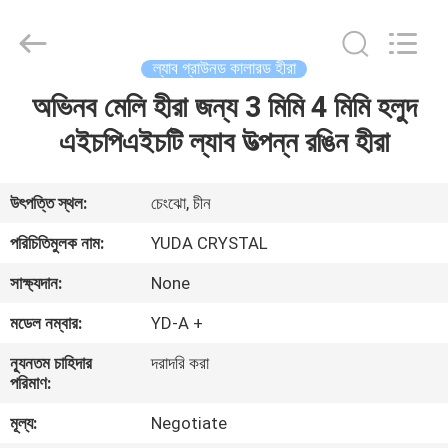
2026
Henan
Yuda
Crystal
Co.,Ltd.
ল্যাব গ্রাউনড কালারড হীরা
All
Rights
Reserved.
অভিনব মেলি হীরা জন্য 3 মিমি 4 মিমি হলুদ
বাড়ি
এইচপিএইচটি ল্যাব উত্পন্ন রঙিন হীরা
পণ্য
উৎপত্তি স্থল:
চেংঝো, চীন
আমাদের
পরিচিতিমুলক নাম:
YUDA CRYSTAL
সম্পর্কে
সাক্ষ্যদান:
None
মডেল নম্বার:
YD-A +
কারখানা
ন্যূনতম চাহিদার
দরাদরি করা
ভ্রমণ
পরিমাণ:
মূল্য:
Negotiate
মান