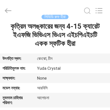
2026
Henan
Yuda
Crystal
Co.,Ltd.
সিভিডি রুফ হীরা
All
Rights
Reserved.
কৃত্রিম অলঙ্কারের জন্য 4-15 ক্যারেট
বাড়ি
ইএফজি ভিভিএস ভিএস এইচপিএইচটি
পণ্য
একক স্ফটিক হীরা
আমাদের
উৎপত্তি স্থল:
ঝেংঝো, চীন
সম্পর্কে
পরিচিতিমুলক নাম:
Yuda Crystal
সাক্ষ্যদান:
None
কারখানা
মডেল নম্বার:
আরবিসি
ভ্রমণ
ন্যূনতম চাহিদার
আলোচনা
পরিমাণ:
মান