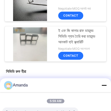
Negotiate MOQ:দরাদরি করা
CONTACT
ই এফ জি কালার রাফ ডায়মন্ড
সিভিডি ল্যাব তৈরি করা ডায়মন্ড
আনকাট হাই ক্ল্যারিটি
Negotiate MOQ:আলোচনা
CONTACT
সিভিডি রুফ হীরা
5 মিমি থেকে 7 মিমি ডিইএফ রঙ রুক্ষ এইচপিএইচটি ডায়মন্ড আয়তক্ষেত্রাকার আকৃতি
Amanda
ডি ই এফ রঙ ভিভিএস ভিএস 12Ct 12.5Ct 13Ct HPHT 4 ক্যারেট পোলিশ
ডায়মন্ডের জন্য খাঁটি হীরা
5:59 AM
রিংয়ের জন্য অস্থায়ী 7 মিমি 9 মিমি ডিইএফ রঙের এইচপিএইচটি কাঁচা হীরা