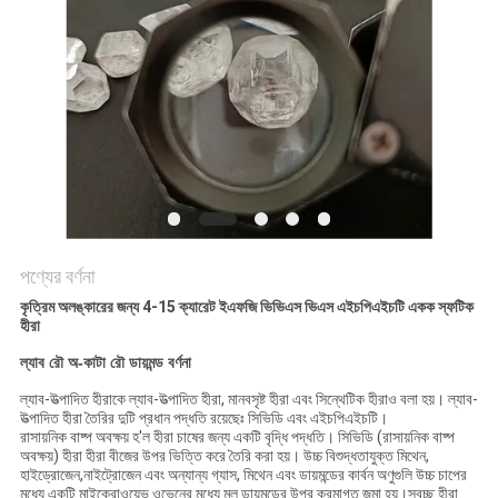
POLICY
পণ্যের বর্ণনা
কৃত্রিম অলঙ্কারের জন্য 4-15 ক্যারেট ইএফজি ভিভিএস ভিএস এইচপিএইচটি একক স্ফটিক
হীরা
ল্যাব রৌ অ-কাটা রৌ ডায়মন্ড বর্ণনা
ল্যাব-উত্পাদিত হীরাকে ল্যাব-উত্পাদিত হীরা, মানবসৃষ্ট হীরা এবং সিন্থেটিক হীরাও বলা হয়। ল্যাব-
উত্পাদিত হীরা তৈরির দুটি প্রধান পদ্ধতি রয়েছেঃ সিভিডি এবং এইচপিএইচটি।
রাসায়নিক বাষ্প অবক্ষয় হ'ল হীরা চাষের জন্য একটি বৃদ্ধি পদ্ধতি। সিভিডি (রাসায়নিক বাষ্প
অবক্ষয়) হীরা হীরা বীজের উপর ভিত্তি করে তৈরি করা হয়। উচ্চ বিশুদ্ধতাযুক্ত মিথেন,
হাইড্রোজেন,নাইট্রোজেন এবং অন্যান্য গ্যাস, মিথেন এবং ডায়মন্ডের কার্বন অণুগুলি উচ্চ চাপের
মধ্যে একটি মাইক্রোওয়েভ ওভেনের মধ্যে মূল ডায়মন্ডের উপর ক্রমাগত জমা হয়।স্বচ্ছ হীরা