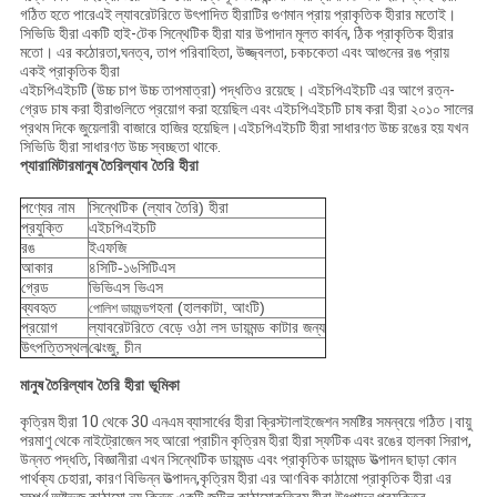
গঠিত হতে পারেএই ল্যাবরেটরিতে উৎপাদিত হীরাটির গুণমান প্রায় প্রাকৃতিক হীরার মতোই।
সিভিডি হীরা একটি হাই-টেক সিন্থেটিক হীরা যার উপাদান মূলত কার্বন, ঠিক প্রাকৃতিক হীরার
মতো। এর কঠোরতা,ঘনত্ব, তাপ পরিবাহিতা, উজ্জ্বলতা, চকচকেতা এবং আগুনের রঙ প্রায়
একই প্রাকৃতিক হীরা
এইচপিএইচটি (উচ্চ চাপ উচ্চ তাপমাত্রা) পদ্ধতিও রয়েছে। এইচপিএইচটি এর আগে রত্ন-
গ্রেড চাষ করা হীরাগুলিতে প্রয়োগ করা হয়েছিল এবং এইচপিএইচটি চাষ করা হীরা ২০১০ সালের
প্রথম দিকে জুয়েলারী বাজারে হাজির হয়েছিল।এইচপিএইচটি হীরা সাধারণত উচ্চ রঙের হয় যখন
সিভিডি হীরা সাধারণত উচ্চ স্বচ্ছতা থাকে.
প্যারামিটার
মানুষ তৈরি
ল্যাব তৈরি হীরা
পণ্যের নাম
সিন্থেটিক (ল্যাব তৈরি) হীরা
প্রযুক্তি
এইচপিএইচটি
রঙ
ইএফজি
আকার
৪সিটি-১৬সিটিএস
গ্রেড
ভিভিএস ভিএস
ব্যবহৃত
গহনা (হালকাটা, আংটি)
পোলিশ ডায়মন্ড
প্রয়োগ
ল্যাবরেটরিতে বেড়ে ওঠা লস ডায়মন্ড কাটার জন্য
উৎপত্তিস্থল
ঝেংজু, চীন
মানুষ তৈরি
ল্যাব তৈরি হীরা ভূমিকা
কৃত্রিম হীরা 10 থেকে 30 এনএম ব্যাসার্ধের হীরা ক্রিস্টালাইজেশন সমষ্টির সমন্বয়ে গঠিত।বায়ু
পরমাণু থেকে নাইট্রোজেন সহ আরো প্রাচীন কৃত্রিম হীরা হীরা স্ফটিক এবং রঙের হালকা সিরাপ,
উন্নত পদ্ধতি, বিজ্ঞানীরা এখন সিন্থেটিক ডায়মন্ড এবং প্রাকৃতিক ডায়মন্ড উত্পাদন ছাড়া কোন
পার্থক্য চেহারা, কারণ বিভিন্ন উত্পাদন,কৃত্রিম হীরা এর আণবিক কাঠামো প্রাকৃতিক হীরা এর