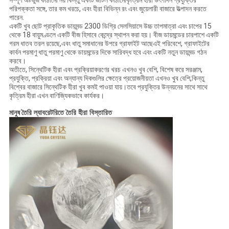
সম্পূর্ণ অষ্টভুজ কাঠামো নয় কিন্তু একটি জটিল কাঠামোকৃত্রিম হীরা উৎপাদন প্রযুক্তির
পরিপক্কতা সঙ্গে, তার কম খরচে, এবং হীরা বিভিন্ন রং এবং জুয়েলারী বাজারে উত্পাদন করতে
পারেন.
একটি খুব ছোট প্রাকৃতিক ডায়মন্ড 2300 ডিগ্রি সেলসিয়াসে উচ্চ তাপমাত্রা এবং চাপের 15
থেকে 18 বায়ুমণ্ডলে একটি বীজ হিসাবে কেন্দ্রে স্থাপন করা হয়। বীজ ডায়মন্ডের চারপাশে একটি
গরম ধাতব তরল রয়েছে,এবং ধাতু সমাধানের উপরে গ্রাফাইট আছেএই পরিবেশে, গ্রাফাইটের
কার্বন পরমাণু ধাতু পরমাণু থেকে ডায়মন্ডের দিকে সারিবদ্ধ হবে এবং একটি নতুন ডায়মন্ড গঠন
করবে।
অতীতে, সিন্থেটিক হীরা এবং প্রক্রিয়াকরণের খরচ এখনও খুব বেশি, বিশেষ করে সরঞ্জাম,
প্রযুক্তি, প্রক্রিয়া এবং অন্যান্য দিকগুলির ক্ষেত্রে প্রয়োজনীয়তা এখনও খুব বেশি,কিন্তু
বিশ্বের বাজারে সিন্থেটিক হীরা খুব কমই পাওয়া যায়।তবে প্রযুক্তির উন্নয়নের সাথে সাথে
কৃত্রিম হীরা এখন বাণিজ্যিকভাবে কার্যকর।
মানুষ তৈরি
ল্যাবরেটরিতে তৈরি হীরা বিস্তারিত