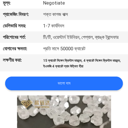
মূল্য:
Negotiate
নিয়ন্ত্রণ
প্যাকেজিং বিবরণ:
শক্ত কাগজ বাক্স
যোগাযোগ
ডেলিভারি সময়:
1-7 কার্যদিবস
করুন
পরিশোধের শর্ত:
টি/টি, ওয়েস্টার্ন ইউনিয়ন, পেপ্যাল, ব্যাঙ্ক ট্রান্সফার
যোগানের ক্ষমতা:
প্রতি মাসে 50000 ক্যারেট
খবর
লক্ষণীয় করা:
,
,
15 ক্যারেট সিঙ্গেল ক্রিস্টাল ডায়মন্ড
4 ক্যারেট সিঙ্গেল ক্রিস্টাল ডায়মন্ড
ইএফজি 4 ক্যারেট ল্যাব উত্থিত হীরা
মামলা
ভালো দাম
সাইট
ম্যাপ
PRIVACY