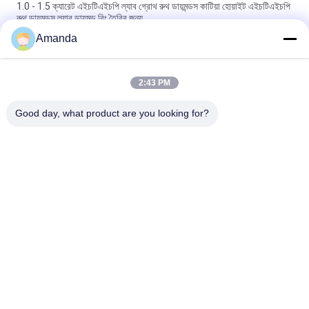
1.0 - 1.5 ক্যারেট এইচটিএইচপি ল্যাব গ্রোথ রুথ ডায়মন্ডস কাটিয়া হোয়াইট এইচটিএইচপি
রুথ ডায়মন্ডস ল্যাব ডায়মন্ড রিং তৈরির জন্য
Amanda
১০০% আসল এবং কঠোরতা ১০ মোহস ১ ক্যারেট HPHT ল্যাবরেটরিতে তৈরি কাঁচা সাদা
ল্যাবরেটরি হীরা
2:43 PM
5.0 - 6.0 ক্যারেট ডি ই এফ রঙ ভিএস ক্লারিটি এইচপিএইচটি ডায়মন্ড ল্যাব চীনে তৈরি
কাঁচা ডায়মন্ড
Good day, what product are you looking for?
সব
রাফ ল্যাব গজানো হীরা
আলগা ল্যাব বড় হীরা
এইচপিএইচটি ল্যাব গ্রাউন 
সিভিডি ল্যাব গ্রাউন হীরা
হীরা
সার্টিফাইড ল্যাব গ্রাউন হীরা
সিভিডি রুফ হীরা