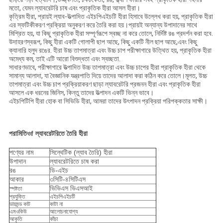
মতো, যেমন ল্যাবরেটরি চাষ এবং প্রাকৃতিক হীরা আসল হীরা।
কৃত্রিম হীরা, প্রায়ই ল্যাব-উত্পাদিত এইচপিএইচটি হীরা হিসাবে উল্লেখ করা হয়, প্রাকৃতিক হীরা
এর স্ফটিকীকরণ প্রক্রিয়া অনুকরণ করে তৈরি করা হয়।প্রায়ই অন্যান্য উপাদানের সাথে
মিশ্রিত হয়, যা কিছু প্রাকৃতিক হীরা সম্পূর্ণরূপে স্বচ্ছ না করে তোলে, নির্দিষ্ট রঙ প্রদর্শন করা হবে.
উদাহরণস্বরূপ, কিছু হীরা একটি গোলাপী ছাপ আছে, কিছু একটি নীল ছাপ আছে,এবং কিছু
ক্যানারি হলুদ রঙের. হীরা উচ্চ তাপমাত্রা এবং উচ্চ চাপ পরীক্ষাগারে উত্থিত হয়, প্রাকৃতিক হীরা
অমেধ্য কম, তাই এটি আরো বিশুদ্ধতা এবং স্বচ্ছতা.
সাধারণভাবে, পরীক্ষাগারে উত্পাদিত উচ্চ তাপমাত্রা এবং উচ্চ চাপের হীরা প্রাকৃতিক হীরা থেকে
সামান্য আলাদা, যা বৈজ্ঞানিক যন্ত্রপাতি দিয়ে তাদের আলাদা করা কঠিন করে তোলে।মূলত, উচ্চ
তাপমাত্রা এবং উচ্চ চাপ প্রক্রিয়াকরণ ছাড়া ল্যাবরেটরি প্রজনন হীরা এবং প্রাকৃতিক হীরা
আসলে এক ধরনের জিনিস, কিন্তু তাদের উত্পাদন একটি ভিন্ন ভাবে।
এইচপিটিপি হীরা হোক বা সিভিডি হীরা, আমরা তাদের উৎপাদন প্রক্রিয়া পরিপক্কতার সাক্ষী।
পরামিতি
ও
f ল্যাবরেটরিতে তৈরি হীরা
পণ্যের নাম
সিন্থেটিক (ল্যাব তৈরি) হীরা
উপাদান
ল্যাবরেটরিতে চাষ করা
রঙ
ডি-এইচ
আকার
৩সিটি-৪সিটিএস
ভিভিএস ভিএসআই
স্পষ্টতা
প্রযুক্তি
এইচপিএইচটি
ডায়মন্ড কাট
কাটা না
এমওকিউ
আলোচনাযোগ্য
আকৃতি
কাঁচা