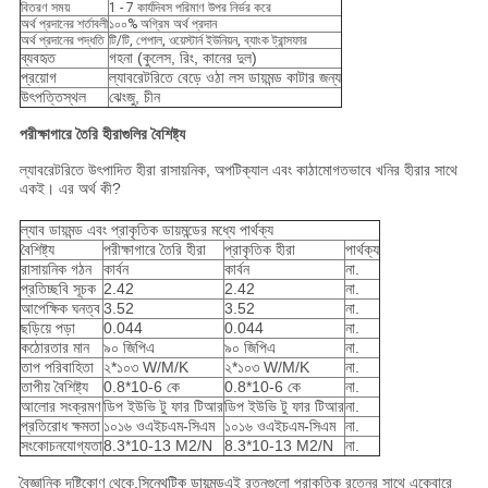
বিতরণ সময়
1 - 7 কার্যদিবস পরিমাণ উপর নির্ভর করে
অর্থ প্রদানের শর্তাবলী
১০০% অগ্রিম অর্থ প্রদান
অর্থ প্রদানের পদ্ধতি
টি/টি, পেপাল, ওয়েস্টার্ন ইউনিয়ন, ব্যাংক ট্রান্সফার
ব্যবহৃত
গহনা (কুলেস, রিং, কানের দুল)
প্রয়োগ
ল্যাবরেটরিতে বেড়ে ওঠা লস ডায়মন্ড কাটার জন্য
উৎপত্তিস্থল
ঝেংজু, চীন
পরীক্ষাগারে তৈরি হীরাগুলির বৈশিষ্ট্য
ল্যাবরেটরিতে উৎপাদিত হীরা রাসায়নিক, অপটিক্যাল এবং কাঠামোগতভাবে খনির হীরার সাথে
একই। এর অর্থ কী?
ল্যাব ডায়মন্ড এবং প্রাকৃতিক ডায়মন্ডের মধ্যে পার্থক্য
বৈশিষ্ট্য
পরীক্ষাগারে তৈরি হীরা
প্রাকৃতিক হীরা
পার্থক্য
রাসায়নিক গঠন
কার্বন
কার্বন
না.
প্রতিচ্ছবি সূচক
2.42
2.42
না.
আপেক্ষিক ঘনত্ব
3.52
3.52
না.
ছড়িয়ে পড়া
0.044
0.044
না.
কঠোরতার মান
৯০ জিপিএ
৯০ জিপিএ
না.
তাপ পরিবাহিতা
২*১০৩ W/M/K
২*১০৩ W/M/K
না.
তাপীয় বৈশিষ্ট্য
0.8*10-6 কে
0.8*10-6 কে
না.
আলোর সংক্রমণ
ডিপ ইউভি টু ফার টিআর
ডিপ ইউভি টু ফার টিআর
না.
প্রতিরোধ ক্ষমতা
১০১৬ ওএইচএম-সিএম
১০১৬ ওএইচএম-সিএম
না.
সংকোচনযোগ্যতা
8.3*10-13 M2/N
8.3*10-13 M2/N
না.
বৈজ্ঞানিক দৃষ্টিকোণ থেকে,
সিন্থেটিক ডায়মন্ড
এই রত্নগুলো প্রাকৃতিক রত্নের সাথে একেবারে