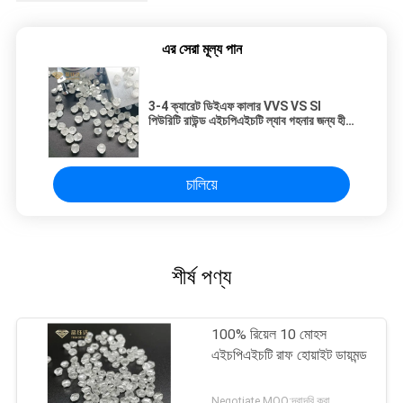
এর সেরা মূল্য পান
3-4 ক্যারেট ডিইএফ কালার VVS VS SI
পিউরিটি রাউন্ড এইচপিএইচটি ল্যাব গহনার জন্য হীরা
উত্থিত
চালিয়ে
শীর্ষ পণ্য
100% রিয়েল 10 মোহস
এইচপিএইচটি রাফ হোয়াইট ডায়মন্ড
Negotiate MOQ:দরাদরি করা