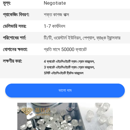
মূল্য:
Negotiate
নিয়ন্ত্রণ
প্যাকেজিং বিবরণ:
শক্ত কাগজ বাক্স
যোগাযোগ
ডেলিভারি সময়:
1-7 কার্যদিবস
করুন
পরিশোধের শর্ত:
টি/টি, ওয়েস্টার্ন ইউনিয়ন, পেপ্যাল, ব্যাঙ্ক ট্রান্সফার
যোগানের ক্ষমতা:
প্রতি মাসে 50000 ক্যারেট
খবর
লক্ষণীয় করা:
,
4 ক্যারেট এইচপিএইচটি ল্যাব গ্রোন ডায়মন্ডস
,
3 ক্যারেট এইচপিএইচটি ল্যাব গ্রোন ডায়মন্ডস
মামলা
5সিটি এইচপিএইচটি ট্রিটড ডায়মন্ডস
সাইট
ভালো দাম
ম্যাপ
PRIVACY