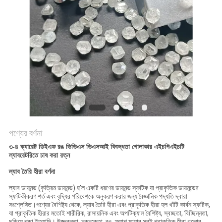
POLICY
পণ্যের বর্ণনা
৩-৪ ক্যারেট ডিইএফ রঙ ভিভিএস ভিএসআই বিশুদ্ধতা গোলাকার এইচপিএইচটি
ল্যাবরেটরিতে চাষ করা রত্ন
ল্যাব তৈরি হীরা বর্ণনা
ল্যাব ডায়মন্ড (কৃত্রিম ডায়মন্ড) হ'ল একটি ধরণের ডায়মন্ড স্ফটিক যা প্রাকৃতিক ডায়মন্ডের
স্ফটিকীকরণ শর্ত এবং বৃদ্ধির পরিবেশকে অনুকরণ করার জন্য বৈজ্ঞানিক পদ্ধতি দ্বারা
সংশ্লেষিত।পণ্যের বৈশিষ্ট্য থেকে, ল্যাব তৈরি হীরা এবং প্রাকৃতিক হীরা হল খাঁটি কার্বন স্ফটিক,
যা প্রাকৃতিক হীরার মতোই শারীরিক, রাসায়নিক এবং অপটিক্যাল বৈশিষ্ট্য, স্বচ্ছতা, বিচ্ছিন্নতা,
ছড়িয়ে পড়া ইত্যাদি।,উজ্জ্বলতা, চকচকেতা, রঙ, ফ্ল্যাশ ফায়ার সবই প্রাকৃতিক হীরা গহনার