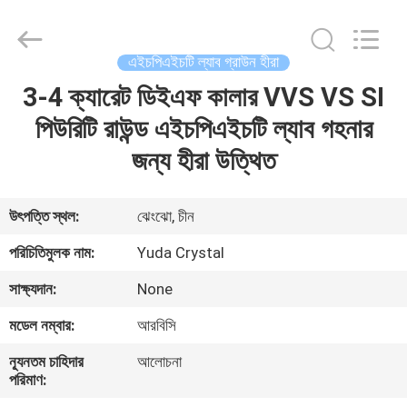
2026
Henan
Yuda
Crystal
Co.,Ltd.
এইচপিএইচটি ল্যাব গ্রাউন হীরা
All
Rights
Reserved.
3-4 ক্যারেট ডিইএফ কালার VVS VS SI
বাড়ি
পিউরিটি রাউন্ড এইচপিএইচটি ল্যাব গহনার
পণ্য
জন্য হীরা উত্থিত
আমাদের
উৎপত্তি স্থল:
ঝেংঝো, চীন
সম্পর্কে
পরিচিতিমুলক নাম:
Yuda Crystal
সাক্ষ্যদান:
None
কারখানা
মডেল নম্বার:
আরবিসি
ভ্রমণ
ন্যূনতম চাহিদার
আলোচনা
পরিমাণ:
মান