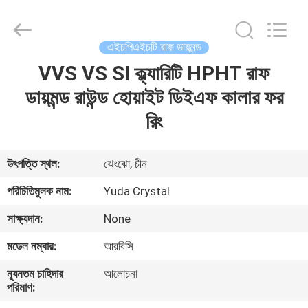
2026
Henan
Yuda
Crystal
Co.,Ltd.
এইচপিএইচটি রাফ ডায়মন্ড
All
Rights
Reserved.
VVS VS SI ক্ল্যারিটি HPHT রাফ
বাড়ি
ডায়মন্ড রাউন্ড হোয়াইট ডিইএফ কালার ফর
পণ্য
রিং
আমাদের
উৎপত্তি স্থল:
ঝেংঝো, চীন
সম্পর্কে
পরিচিতিমুলক নাম:
Yuda Crystal
সাক্ষ্যদান:
None
কারখানা
মডেল নম্বার:
আরবিসি
ভ্রমণ
ন্যূনতম চাহিদার
আলোচনা
পরিমাণ:
মান