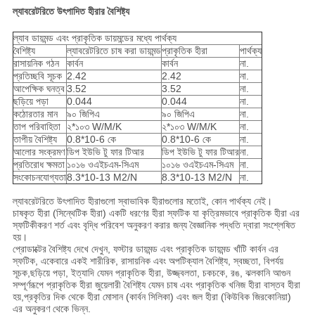
ল্যাবরেটরিতে উৎপাদিত হীরার বৈশিষ্ট্য
ল্যাব ডায়মন্ড এবং প্রাকৃতিক ডায়মন্ডের মধ্যে পার্থক্য
বৈশিষ্ট্য
ল্যাবরেটরিতে চাষ করা ডায়মন্ড
প্রাকৃতিক হীরা
পার্থক্য
রাসায়নিক গঠন
কার্বন
কার্বন
না.
প্রতিচ্ছবি সূচক
2.42
2.42
না.
আপেক্ষিক ঘনত্ব
3.52
3.52
না.
ছড়িয়ে পড়া
0.044
0.044
না.
কঠোরতার মান
৯০ জিপিএ
৯০ জিপিএ
না.
তাপ পরিবাহিতা
২*১০৩ W/M/K
২*১০৩ W/M/K
না.
তাপীয় বৈশিষ্ট্য
0.8*10-6 কে
0.8*10-6 কে
না.
আলোর সংক্রমণ
ডিপ ইউভি টু ফার টিআর
ডিপ ইউভি টু ফার টিআর
না.
প্রতিরোধ ক্ষমতা
১০১৬ ওএইচএম-সিএম
১০১৬ ওএইচএম-সিএম
না.
সংকোচনযোগ্যতা
8.3*10-13 M2/N
8.3*10-13 M2/N
না.
ল্যাবরেটরিতে উৎপাদিত হীরাগুলো স্বাভাবিক হীরাগুলোর মতোই, কোন পার্থক্য নেই।
চাষকৃত হীরা (সিন্থেটিক হীরা) একটি ধরণের হীরা স্ফটিক যা কৃত্রিমভাবে প্রাকৃতিক হীরা এর
স্ফটিকীকরণ শর্ত এবং বৃদ্ধি পরিবেশ অনুকরণ করার জন্য বৈজ্ঞানিক পদ্ধতি দ্বারা সংশ্লেষিত
হয়।
প্রোডাক্টের বৈশিষ্ট্য দেখে দেখুন, ফস্টার ডায়মন্ড এবং প্রাকৃতিক ডায়মন্ড খাঁটি কার্বন এর
স্ফটিক, একেবারে একই শারীরিক, রাসায়নিক এবং অপটিক্যাল বৈশিষ্ট্য, স্বচ্ছতা, বিপর্যয়
সূচক,ছড়িয়ে পড়া, ইত্যাদি যেমন প্রাকৃতিক হীরা, উজ্জ্বলতা, চকচকে, রঙ, ঝলকানি আগুন
সম্পূর্ণরূপে প্রাকৃতিক হীরা জুয়েলারী বৈশিষ্ট্য যেমন চাষ এবং প্রাকৃতিক খনিজ হীরা বাস্তব হীরা
হয়,প্রকৃতির দিক থেকে হীরা মোসান (কার্বন সিলিকা) এবং জল হীরা (কিউবিক জিরকোনিয়া)
এর অনুকরণ থেকে ভিন্ন.