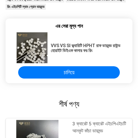
রিং এইচপিটি ল্যাব গ্রোন ডায়মন্ড
এর সেরা মূল্য পান
VVS VS SI ক্ল্যারিটি HPHT রাফ ডায়মন্ড রাউন্ড
হোয়াইট ডিইএফ কালার ফর রিং
চালিয়ে
শীর্ষ পণ্য
3 ক্যারেট 5 ক্যারেট এইচপিএইচটি
আনকুট কাঁচা ডায়মন্ড