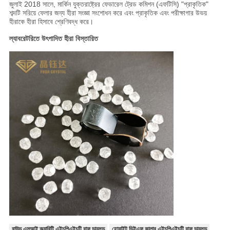
জুলাই 2018 সালে, মার্কিন যুক্তরাষ্ট্রের ফেডারেল ট্রেড কমিশন (এফটিসি) "প্রাকৃতিক"
শব্দটি সরিয়ে ফেলার জন্য হীরা সংজ্ঞা সংশোধন করে এবং প্রাকৃতিক এবং পরীক্ষাগার উভয়
হীরাকে হীরা হিসাবে শ্রেণিবদ্ধ করে।
ল্যাবরেটরিতে উৎপাদিত হীরা বিস্তারিত
রাউন্ড এসআই ক্ল্যারিটি এইচপিএইচটি রাফ ডায়মন্ড
হোয়াইট ডিইএফ কালার এইচপিএইচটি রাফ ডায়মন্ড