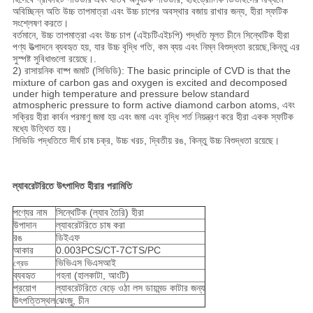
অবিচ্ছিন্ন অতি উচ্চ তাপমাত্রা এবং উচ্চ চাপের অবস্থার বজায় রাখার জন্য, হীরা স্ফটিক
সংশ্লেষণ করতে।
বর্তমানে, উচ্চ তাপমাত্রা এবং উচ্চ চাপ (এইচটিএইচপি) পদ্ধতি মূলত চীনে সিন্থেটিক হীরা
পণ্য উত্পাদনে ব্যবহৃত হয়, যার উচ্চ বৃদ্ধি গতি, কম ব্যয় এবং নিম্ন বিশুদ্ধতা রয়েছে,কিন্তু এর
সুস্পষ্ট সুবিধাগুলো রয়েছে।.
2) রাসায়নিক বাষ্প জমাট (সিভিডি): The basic principle of CVD is that the
mixture of carbon gas and oxygen is excited and decomposed
under high temperature and pressure below standard
atmospheric pressure to form active diamond carbon atoms, এবং
সক্রিয় হীরা কার্বন পরমাণু জমা হয় এবং জমা এবং বৃদ্ধি শর্ত নিয়ন্ত্রণ করে হীরা একক স্ফটিক
মধ্যে উত্থিত হয়।
সিভিডি পদ্ধতিতে দীর্ঘ চাষ চক্র, উচ্চ খরচ, দ্বিতীয় রঙ, কিন্তু উচ্চ বিশুদ্ধতা রয়েছে।
ল্যাবরেটরিতে উৎপাদিত হীরার পরামিতি
পণ্যের নাম
সিন্থেটিক (ল্যাব তৈরি) হীরা
উপাদান
ল্যাবরেটরিতে চাষ করা
রঙ
ডিইএফ
আকার
0.003PCS/CT-7CTS/PC
ভিভিএস ভিএসআই
গ্রেড
ব্যবহৃত
গহনা (হালকাটা, আংটি)
প্রয়োগ
ল্যাবরেটরিতে বেড়ে ওঠা লস ডায়মন্ড কাটার জন্য
উৎপত্তিস্থল
ঝেংজু, চীন