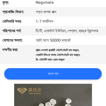
মূল্য:
Negotiate
নিয়ন্ত্রণ
প্যাকেজিং বিবরণ:
শক্ত কাগজ বাক্স
যোগাযোগ
ডেলিভারি সময়:
1-7 কার্যদিবস
করুন
পরিশোধের শর্ত:
টি/টি, ওয়েস্টার্ন ইউনিয়ন, পেপ্যাল, ব্যাঙ্ক ট্রান্সফার
যোগানের ক্ষমতা:
প্রতি মাসে 50000 ক্যারেট
খবর
লক্ষণীয় করা:
,
রাউন্ড এসআই ক্ল্যারিটি এইচপিএইচটি রাফ ডায়মন্ড
,
হোয়াইট ডিইএফ কালার এইচপিএইচটি রাফ ডায়মন্ড
মামলা
রিং এইচপিটি ল্যাব গ্রোন ডায়মন্ড
সাইট
ভালো দাম
ম্যাপ
PRIVACY