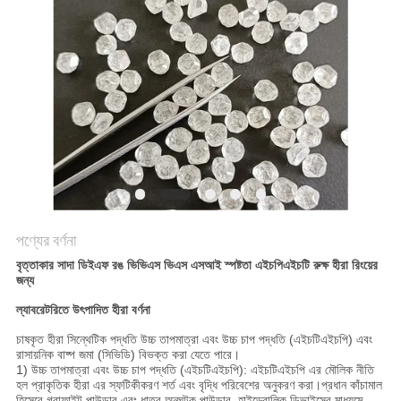
POLICY
পণ্যের বর্ণনা
বৃত্তাকার সাদা ডিইএফ রঙ ভিভিএস ভিএস এসআই স্পষ্টতা এইচপিএইচটি রুক্ষ হীরা রিংয়ের
জন্য
ল্যাবরেটরিতে উৎপাদিত হীরা বর্ণনা
চাষকৃত হীরা সিন্থেটিক পদ্ধতি উচ্চ তাপমাত্রা এবং উচ্চ চাপ পদ্ধতি (এইচটিএইচপি) এবং
রাসায়নিক বাষ্প জমা (সিভিডি) বিভক্ত করা যেতে পারে।
1) উচ্চ তাপমাত্রা এবং উচ্চ চাপ পদ্ধতি (এইচটিএইচপি): এইচটিএইচপি এর মৌলিক নীতি
হল প্রাকৃতিক হীরা এর স্ফটিকীকরণ শর্ত এবং বৃদ্ধি পরিবেশের অনুকরণ করা।প্রধান কাঁচামাল
হিসেবে গ্রাফাইট পাউডার এবং ধাতব অনুঘটক পাউডার, হাইড্রোলিক ডিভাইসের মাধ্যমে